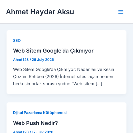
Skip
Main
Ahmet Haydar Aksu
to
Men
content
SEO
Web Sitem Google’da Çıkmıyor
Ahmt123
/
26 July 2026
Web Sitem Google’da Çıkmıyor: Nedenleri ve Kesin
Çözüm Rehberi (2026) İnternet sitesi açan hemen
herkesin ortak sorusu şudur: “Web sitem […]
Dijital Pazarlama Kütüphanesi
Web Push Nedir?
Ahmt123
/
17 July 2026